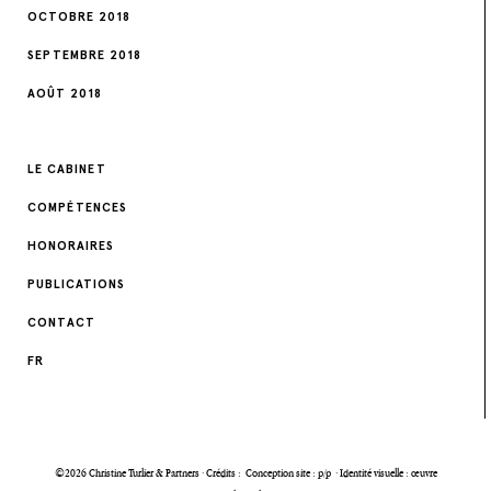
OCTOBRE 2018
SEPTEMBRE 2018
AOÛT 2018
LE CABINET
COMPÉTENCES
HONORAIRES
PUBLICATIONS
CONTACT
FR
©2026 Christine Turlier & Partners · Crédits :
Conception site : p/p
·
Identité visuelle : œuvre