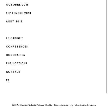
OCTOBRE 2018
SEPTEMBRE 2018
AOÛT 2018
LE CABINET
COMPÉTENCES
HONORAIRES
PUBLICATIONS
CONTACT
FR
©2026 Christine Turlier & Partners · Crédits :
Conception site : p/p
·
Identité visuelle : œuvre