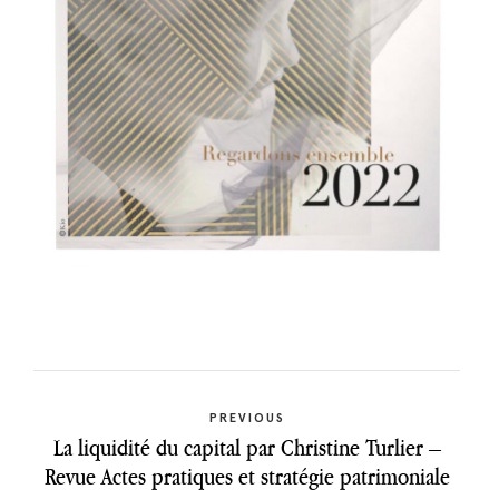
Previous
N
PREVIOUS
post:
La liquidité du capital par Christine Turlier –
a
Revue Actes pratiques et stratégie patrimoniale