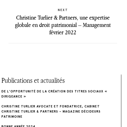
v
Next
NEXT
i
post:
Christine Turlier & Partners, une expertise
g
globale en droit patrimonial – Management
février 2022
a
t
i
o
Publications et actualités
n
d
DE L’OPPORTUNITÉ DE LA CRÉATION DES TITRES SOCIAUX «
DIRIGEANCE »
e
CHRISTINE TURLIER AVOCATE ET FONDATRICE, CABINET
CHRISTINE TURLIER & PARTNERS – MAGAZINE DÉCIDEURS
l
PATRIMOINE
BONNE ANNÉE 2024