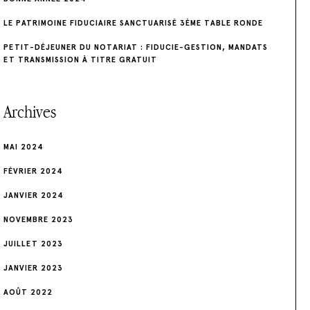
’
a
LE PATRIMOINE FIDUCIAIRE SANCTUARISÉ 3ÈME TABLE RONDE
PETIT-DÉJEUNER DU NOTARIAT : FIDUCIE-GESTION, MANDATS
r
ET TRANSMISSION À TITRE GRATUIT
t
Archives
i
c
MAI 2024
l
FÉVRIER 2024
e
JANVIER 2024
NOVEMBRE 2023
JUILLET 2023
JANVIER 2023
AOÛT 2022