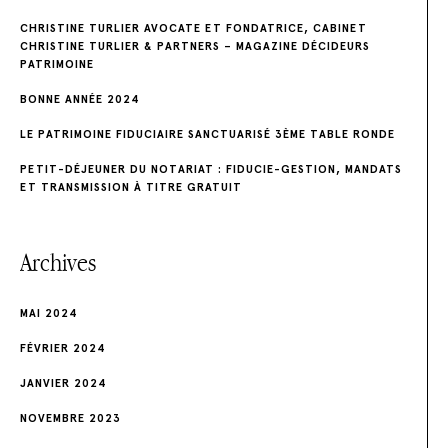
d
CHRISTINE TURLIER AVOCATE ET FONDATRICE, CABINET
e
CHRISTINE TURLIER & PARTNERS – MAGAZINE DÉCIDEURS
PATRIMOINE
l
BONNE ANNÉE 2024
’
LE PATRIMOINE FIDUCIAIRE SANCTUARISÉ 3ÈME TABLE RONDE
a
PETIT-DÉJEUNER DU NOTARIAT : FIDUCIE-GESTION, MANDATS
ET TRANSMISSION À TITRE GRATUIT
r
t
Archives
i
MAI 2024
c
FÉVRIER 2024
l
JANVIER 2024
e
NOVEMBRE 2023