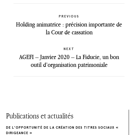
Previous
N
PREVIOUS
post:
Holding animatrice : précision importante de
a
la Cour de cassation
v
Next
NEXT
i
post:
AGEFI – Janvier 2020 – La Fiducie, un bon
g
outil d’organisation patrimoniale
a
t
i
o
Publications et actualités
n
DE L’OPPORTUNITÉ DE LA CRÉATION DES TITRES SOCIAUX «
DIRIGEANCE »