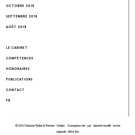
OCTOBRE 2018
SEPTEMBRE 2018
AOÛT 2018
LE CABINET
COMPÉTENCES
HONORAIRES
PUBLICATIONS
CONTACT
FR
©2026 Christine Turlier & Partners · Crédits :
Conception site : p/p
·
Identité visuelle : œuvre
originale - Mel et Kio