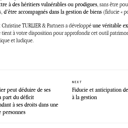
tre à des héritiers vulnérables ou prodigues
, sans être pou
s,
d’être accompagnés dans la gestion de biens
(fiducie « p
t Christine TURLIER & Partners a développé
une véritable ex
 tient à votre disposition pour approfondir cet outil patrimoni
ique et ludique.
ation
Previous
Next
NEXT
post:
post:
tier peut déduire de ses
Fiducie et anticipation de
 part du déficit
à la gestion
le
dant à ses droits dans une
e personnes