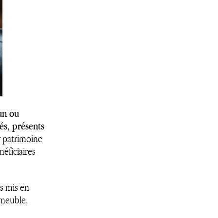
un ou
és, présents
r patrimoine
éficiaires
ns mis en
(meuble,