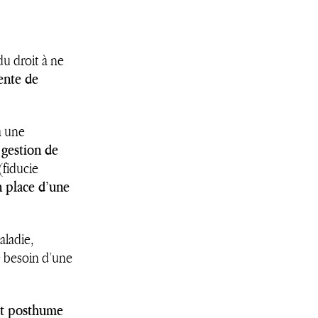
du droit à ne
sente de
à une
 gestion de
(fiducie
n place d’une
aladie,
e besoin d’une
fet posthume