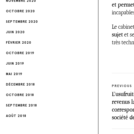
NOVEMBRE 2020
et permet
incapable
OCTOBRE 2020
SEPTEMBRE 2020
Le cabine
JUIN 2020
sujet
et se
très techn
FÉVRIER 2020
OCTOBRE 2019
JUIN 2019
MAI 2019
Navig
DÉCEMBRE 2018
PREVIOUS
L’usufrui
de
OCTOBRE 2018
revenus la
SEPTEMBRE 2018
l’artic
correspon
société d
AOÛT 2018